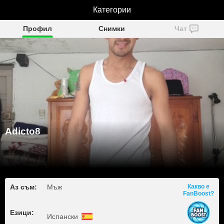
Категории
Adicto8
Профил
Снимки
Чат
Adicto8
Аз съм:
Мъж
Какво е
FanBoost?
Езици:
Испански