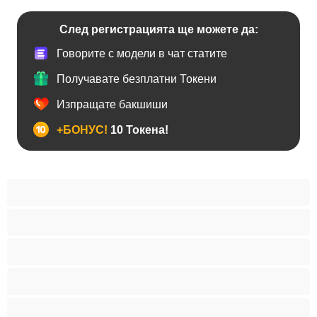
След регистрацията ще можете да:
Говорите с модели в чат статите
Получавате безплатни Токени
Изпращате бакшиши
+БОНУС!
10 Токена!
Анален
Бисексуални
Гейове
Голям пенис
Двойки