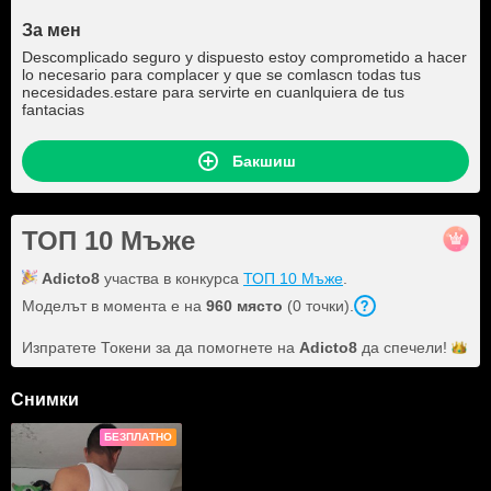
За мен
Descomplicado seguro y dispuesto estoy comprometido a hacer
lo necesario para complacer y que se comlascn todas tus
necesidades.estare para servirte en cuanlquiera de tus
fantacias
Бакшиш
ТОП 10 Мъже
Adicto8
участва в конкурса
ТОП 10 Мъже
.
Моделът в момента е на
960 място
(0 точки).
Изпратете Токени за да помогнете на
Adicto8
да
спечели!
Снимки
БЕЗПЛАТНО