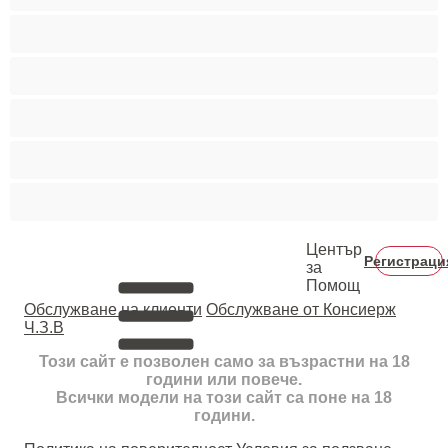
Колежани
Космати мъжаги
Мускулести
Най-добри за личен чат
Хетеросексуални
Център
Регистраци
за
Помощ
Oбслужване на клиенти
Обслужване от Консиерж
Ч.З.В
Този сайт е позволен само за възрастни на 18
години или повече.
Всички модели на този сайт са поне на 18
години.