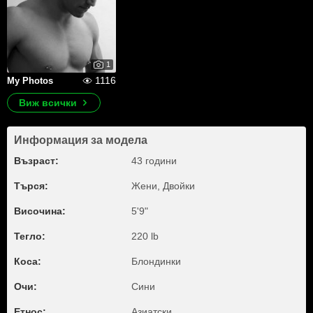
1
1116
My Photos
Виж всички
Информация за модела
Възраст:
43 години
Търся:
Жени, Двойки
Височина:
5'9"
Тегло:
220 lb
Коса:
Блондинки
Очи:
Сини
Етнос:
Азиатски