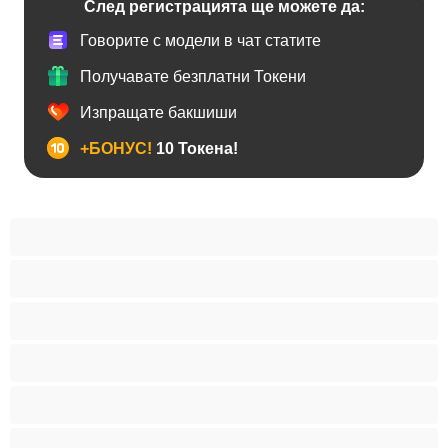
След регистрацията ще можете да:
Говорите с модели в чат статите
Получавате безплатни Токени
Изпращате бакшиши
+БОНУС!
10 Токена!
Анален
Бисексуални
Гейове
Голям пенис
Двойки
Колежани