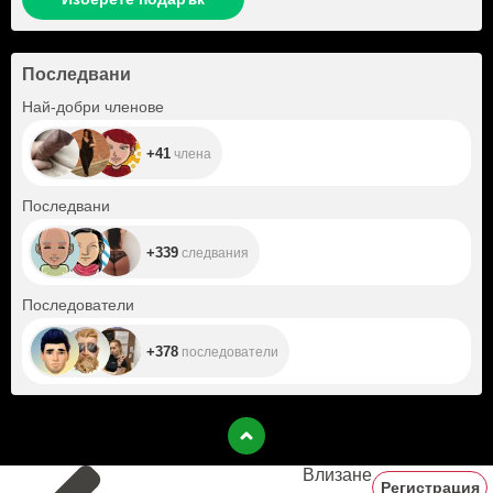
Последвани
+41
Най-добри членове
+41
члена
+339
Последвани
+339
следвания
+378
Последователи
+378
последователи
Влизане
Регистрация