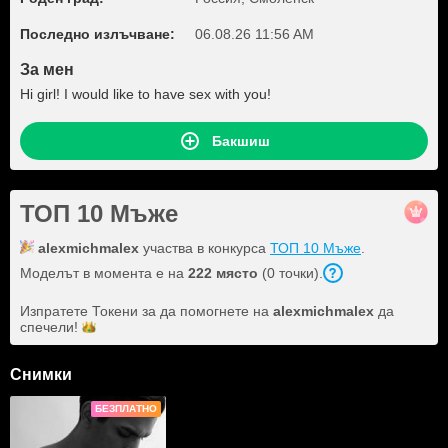
Последно излъчване:
06.08.26 11:56 AM
За мен
Hi girl! I would like to have sex with you!
Бакшиш
ТОП 10 Мъже
alexmichmalex
участва в конкурса
ТОП 10 Мъже
.
Моделът в момента е на
222 място
(0 точки).
Изпратете Токени за да помогнете на
alexmichmalex
да
спечели!
Снимки
БЕЗПЛАТНО