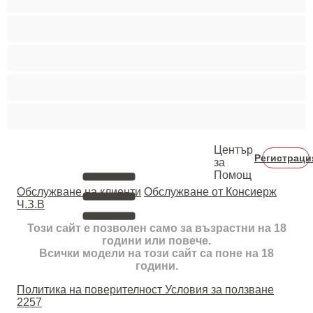
Космати мъжаги
Мускулести
Най-добри за личен чат
Хетеросексуални
Център
Регистраци
за
Помощ
Oбслужване на клиенти
Обслужване от Консиерж
Ч.З.В
Този сайт е позволен само за възрастни на 18
години или повече.
Всички модели на този сайт са поне на 18
години.
Политика на поверителност
Условия за ползване
2257