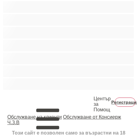
Голям пенис
Двойки
Колежани
Космати мъжаги
Мускулести
Най-добри за личен чат
Хетеросексуални
Център
Регистраци
за
Помощ
Oбслужване на клиенти
Обслужване от Консиерж
Ч.З.В
Този сайт е позволен само за възрастни на 18