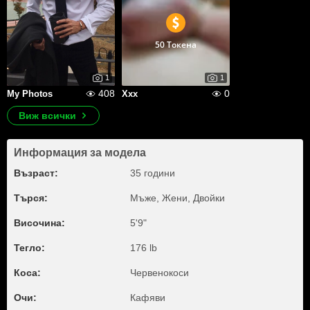
50 Токена
1
1
408
0
My Photos
Xxx
Виж всички
Информация за модела
Възраст:
35 години
Търся:
Мъже, Жени, Двойки
Височина:
5'9"
Тегло:
176 lb
Коса:
Червенокоси
Очи:
Кафяви