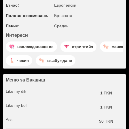
Етнос:
Европейски
Полово окосмяване:
Бръсната
Пенис:
Среден
Интереси
наслаждаващи се
стриптийз
мачкане
чекия
възбуждане
Меню за Бакшиш
Like my dik
1 TKN
Like my boll
1 TKN
Ass
50 TKN