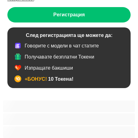
Регистрация
След регистрацията ще можете да:
Говорите с модели в чат статите
Получавате безплатни Токени
Изпращате бакшиши
+БОНУС!
10 Токена!
Анален
Бисексуални
Гейове