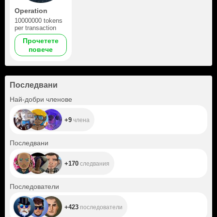
Operation
10000000 tokens
per transaction
Прочетете
повече
Последвани
+9
Най-добри членове
+9
члена
+170
Последвани
+170
следвания
+423
Последователи
+423
последователи