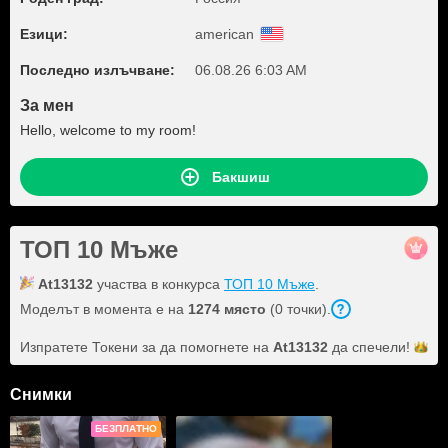
Езици:
american
Последно излъчване:
06.08.26 6:03 AM
За мен
Hello, welcome to my room!
Бакшиш
ТОП 10 Мъже
At13132
участва в конкурса
ТОП 10 Мъже
.
Моделът в момента е на
1274 място
(0 точки).
Изпратете Токени за да помогнете на
At13132
да
спечели!
Снимки
БЕЗПЛАТНО