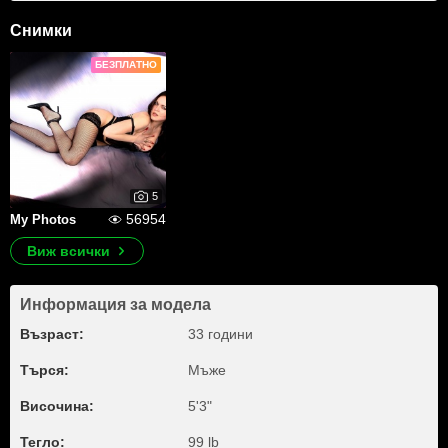
Снимки
БЕЗПЛАТНО
5
56954
My Photos
Виж всички
Информация за модела
Възраст:
33 години
Търся:
Мъже
Височина:
5'3"
Тегло:
99 lb