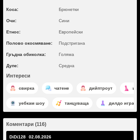
Коса:
Брюнетки
Очи:
Сини
Етнос:
Европейски
Полово окосмяване:
Подстригана
Гръдна обиколка:
Голяма
Дупе:
Среднa
Интереси
свирка
чатене
дийптроут
игр
уебкам шоу
танцуваща
дилдо игра
Коментари (116)
DiDi128
02.08.2026