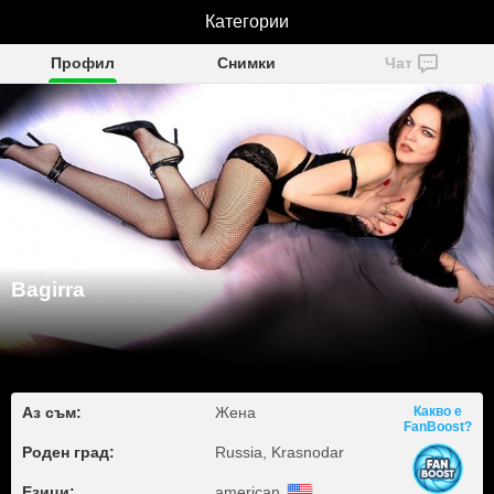
Категории
Bagirra
Профил
Снимки
Чат
Bagirra
Аз съм:
Жена
Какво е
FanBoost?
Роден град:
Russia, Krasnodar
Езици:
american