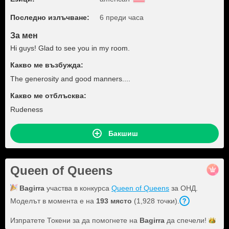
Последно излъчване:
6 преди часа
За мен
Hi guys! Glad to see you in my room.
Какво ме възбужда:
The generosity and good manners....
Какво ме отблъсква:
Rudeness
Бакшиш
Queen of Queens
Bagirra
участва в конкурса
Queen of Queens
за ОНД.
Моделът в момента е на
193 място
(1,928 точки).
Изпратете Токени за да помогнете на
Bagirra
да
спечели!