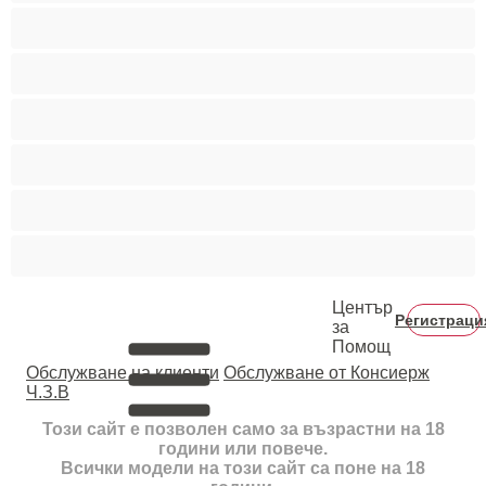
Двойки
Колежани
Космати мъжаги
Мускулести
Най-добри за личен чат
Хетеросексуални
Център
Регистраци
за
Помощ
Oбслужване на клиенти
Обслужване от Консиерж
Ч.З.В
Този сайт е позволен само за възрастни на 18
години или повече.
Всички модели на този сайт са поне на 18