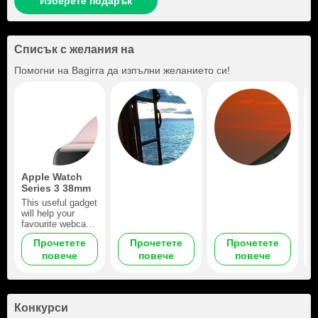
Изберете подарък
Списък с желания на
Помогни на
Bagirra
да изпълни желанието си!
Apple Watch
Series 3 38mm
This useful gadget
will help your
favourite webcam
babe organize her
Прочетете
Прочетете
Прочетете
activities
повече
повече
повече
efficiently. With
this Apple
smartwatch on her
wrist, she can
receive and make
Конкурси
calls, browse