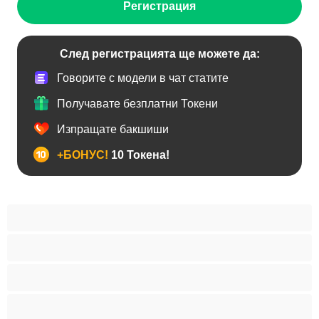
Регистрация
След регистрацията ще можете да:
Говорите с модели в чат статите
Получавате безплатни Токени
Изпращате бакшиши
+БОНУС!
10 Токена!
Анален
Бисексуални
Гейове
Голям пенис