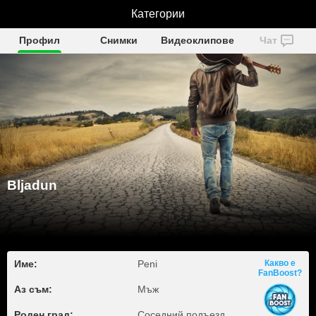
Категории
Bljadun
Профил
Снимки
Видеоклипове
Чат
Bljadun
Име:
Peni
Какво е
FanBoost?
Аз съм:
Мъж
Роден град:
Соседний подъезд