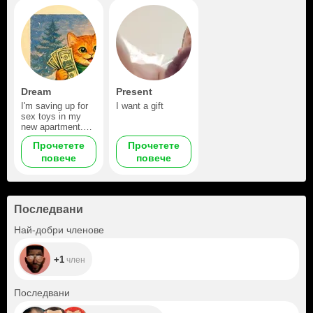
Dream
Present
I'm saving up for
I want a gift
sex toys in my
new apartment.
Whatever I can
Прочетете
Прочетете
spare.
повече
повече
Последвани
+1
Най-добри членове
+1
член
+280
Последвани