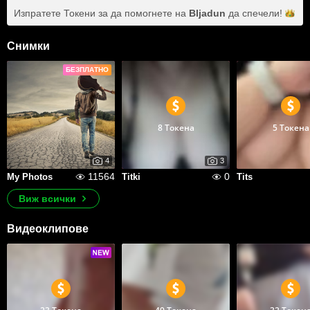
Изпратете Токени за да помогнете на
Bljadun
да
спечели!
Снимки
БЕЗПЛАТНО
8 Токена
5 Токена
4
3
11564
0
My Photos
Titki
Tits
Виж всички
Видеоклипове