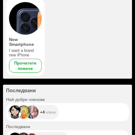
New
Smartphone
I want a brand
new iPhone
Прочетете
повече
Последвани
+4
Най-добри членове
+4
члена
+62
Последвани