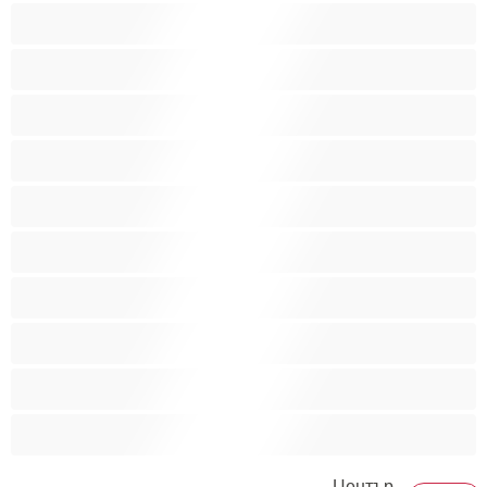
Анален
Бисексуални
Гейове
Голям пенис
Двойки
Колежани
Космати мъжаги
Мускулести
Най-добри за личен чат
Хетеросексуални
Център