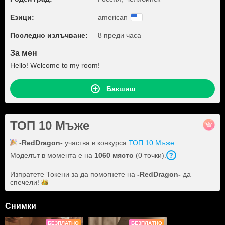
Езици:
american
Последно излъчване:
8 преди часа
За мен
Hello! Welcome to my room!
Бакшиш
ТОП 10 Мъже
-RedDragon-
участва в конкурса
ТОП 10 Мъже
.
Моделът в момента е на
1060 място
(0 точки).
Изпратете Токени за да помогнете на
-RedDragon-
да
спечели!
Снимки
БЕЗПЛАТНО
БЕЗПЛАТНО