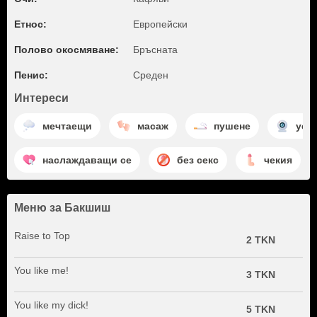
Етнос:
Европейски
Полово окосмяване:
Бръсната
Пенис:
Среден
Интереси
мечтаещи
масаж
пушене
уеб
наслаждаващи се
без секс
чекия
Меню за Бакшиш
Raise to Top
2 TKN
You like me!
3 TKN
You like my dick!
5 TKN