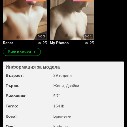
3
1
25
25
Renat
My Photos
Виж всички
Информация за модела
Възраст:
29 години
Търся:
Жени, Двойки
Височина:
5'7"
Тегло:
154 lb
Коса:
Брюнетки
Очи:
Кафяви