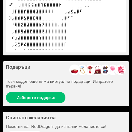
⠀⠀⠀⣿⣿⣟⣿⣿⣿⡟⣿⢻⢧⡿⣺⡇ ⠀⠀⠀⣿⣿⣿⣽⣿⠟⡳⣳⢯⣿⣿⣿⠀⠀⠀⠀⠀⠀ ⠀
💕 ⠀⢀⣾⡿⣿⡕⣭⣶⣿⢹⣯⣿⣿⣿⣿⡗⠀⠀⠀⠀⠀⠀⠀⠀⣀⡀
⠀⢸⡟⣾⣿⡼⣿⣿⣼⢻⣿⣿⣿⣿⣿⠃⠀⠀⠀⠀⢀⡼⠀⣾⡟
⣠⠞⣣⢿⣿⡇⣿⣿⣹⣟⣿⠋⠉⠉⠉⠀⠀⠀⢀⣾⣿⣾⠿⠋
⠜⣴⣿⢿⢟⣵⣟⣿⣧⡻⣿⣀⣀⣀⣀⡀⠀⠀⣼⡟⠁
⠀⠸⣿⣿⡺⣿⣹⣿⣿⣿⣮⡻⣿⣿⣿⣿⣆⢠⣿⡇
⠀⠀⣸⣿⣿⢹⣿⣽⣿⣿⣿⣷⢹⣿⣿⣿⣿⣾⣿⡇
⠀⠔⣿⢟⣽⣿⣿⢧⣿⣿⣿⣫⣾⣿⣿⣿⣿⣿⣿⡇
⠀⠎⣰⣼⣿⣿⣿⣿⣿⣿⢱⣿⣿⣿⣿⣿⣿⣿⣿⡇
⠀⠈⢛⠿⣿⡹⣿⣿⣿⣿⣿⣿⣿⣿⣿⣿⣿⣿⣿⠃⠀⠀⠀⠀
⠀⠎⡕⠚⠁⡩⢻⣿⣿⣿⣿⣿⣿⣿⣿⣿⣿⣿⡟
Подаръци
Този модел още няма виртуални подаръци. Изпратете
първия!
Изберете подарък
Списък с желания на
Помогни на
-RedDragon-
да изпълни желанието си!