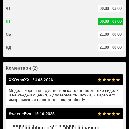
ЧТ
00:00 - 03:00
ПТ
00:00 - 03:00
СБ
21:00 - 00:00
НД
21:00 - 00:00
Коментари (2)
XXOshaXX
24.03.2026
Модель хорошая, грустно только то что не многие видели
и не каждый оценил, ну поверьте он четкий, и видео его
импровизация просто топ! :sugar_daddy
SweetieEva
19.10.2025
.⢠⣴⣶⣶⣷⣶⣴⡤⣄⡀ ⠀⠀⠀⢀⣼⡿⣿⣿⣿⣟⣽⣽⡟⣮⢷⡄