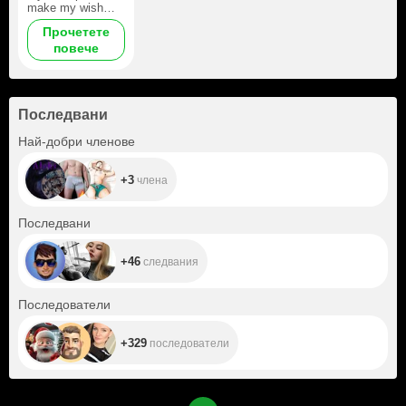
make my wish
come true)
Прочетете
повече
Последвани
+3
Най-добри членове
+3
члена
+46
Последвани
+46
следвания
+329
Последователи
+329
последователи