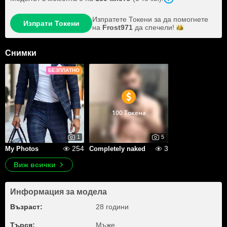
Изпратете Токени за да помогнете
Изпрати Токени
на
Frost971
да
спечели!
Снимки
БЕЗПЛАТНО
100 Токена
1
5
254
3
My Photos
Completely naked
Виж всички
Информация за модела
Възраст:
28 години
Търся:
Мъже