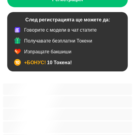
След регистрацията ще можете да:
Говорите с модели в чат статите
Получавате безплатни Токени
Изпращате бакшиши
+БОНУС!
10 Токена!
Анален
Бисексуални
Гейове
Голям пенис