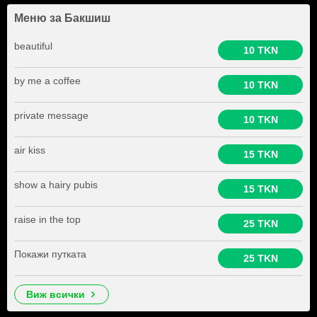
Меню за Бакшиш
beautiful
10 TKN
by me a coffee
10 TKN
private message
10 TKN
air kiss
15 TKN
show a hairy pubis
15 TKN
raise in the top
25 TKN
Покажи путката
25 TKN
виж всички