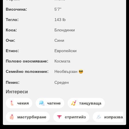
Височина:
5'7"
Тегло:
143 lb
Коса:
Блондинки
Очи:
Сини
Етнос:
Европейски
Полово окосмяване:
Космата
Семейно положение:
Необвързан
Пенис:
Среден
Интереси
чекия
чатене
танцуваща
мастурбиране
стриптийз
изпразване