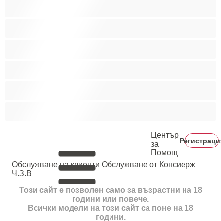
Двойки
Колежани
Космати мъжаги
Мускулести
Най-добри за личен чат
Хетеросексуални
Център
Регистраци
за
Помощ
Oбслужване на клиенти
Обслужване от Консиерж
Ч.З.В
Този сайт е позволен само за възрастни на 18
години или повече.
Всички модели на този сайт са поне на 18
години.