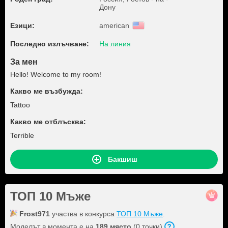
Дону
Езици:
american
Последно излъчване:
На линия
За мен
Hello! Welcome to my room!
Какво ме възбужда:
Tattoo
Какво ме отблъсква:
Terrible
Бакшиш
ТОП 10 Мъже
Frost971
участва в конкурса
ТОП 10 Мъже
.
Моделът в момента е на
189 място
(0 точки).