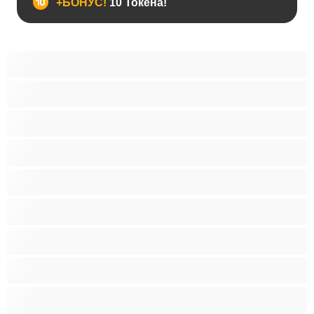
+БОНУС!
10 Токена!
Анален
Бисексуални
Гейове
Голям пенис
Двойки
Колежани
Космати мъжаги
Мускулести
Най-добри за личен чат