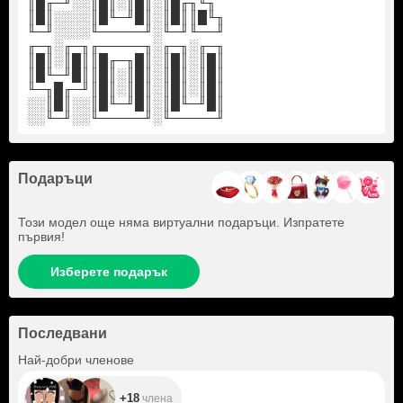
║█╓─╜░░║█║░║█║░║█╓╖╙╖
║█║░░░░║█╙─╜█║░║█║║█╙╖
╙─╜░░░░╙─────╜░╙─╜╙──╜
╓─╖░╓─╖╓─────╖░╓─╖░╓─╖
║█║░║█║║█╓─╖█║░║█║░║█║
║█╙─╜█║║█║░║█║░║█║░║█║
╙─╖█╓─╜║█║░║█║░║█║░║█║
░░║█║░░║█╙─╜█║░║█╙─╜█║
░░╙─╜░░╙─────╜░╙─────╜
Подаръци
Този модел още няма виртуални подаръци. Изпратете
първия!
Изберете подарък
Последвани
+18
Най-добри членове
+18
члена