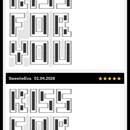
║█║║█╙╖║█║╓──╜█║╓──╜█║
╙─╜╙──╜╙─╜╙────╜╙────╜
╓────╖░╓─────╖░╓────╖
║█╓──╜░║█╓─╖█║░║█╓╖█║
║█╙─╖░░║█║░║█║░║█╙╜╓╜
║█╓─╜░░║█║░║█║░║█╓╖╙╖
║█║░░░░║█╙─╜█║░║█║║█╙╖
╙─╜░░░░╙─────╜░╙─╜╙──╜
╓─╖░╓─╖╓─────╖░╓─╖░╓─╖
║█║░║█║║█╓─╖█║░║█║░║█║
║█╙─╜█║║█║░║█║░║█║░║█║
╙─╖█╓─╜║█║░║█║░║█║░║█║
░░║█║░░║█╙─╜█║░║█╙─╜█║
░░╙─╜░░╙─────╜░╙─────╜
SweetieEva
01.04.2026
╓─╖╓──╖╓─╖╓────╖╓────╖
║█║║█╓╜║█║║█╓──╜║█╓──╜
║█╙╜╓╜░║█║║█╙──╖║█╙──╖
║█╓╖╙╖░║█║╙──╖█║╙──╖█║
║█║║█╙╖║█║╓──╜█║╓──╜█║
╙─╜╙──╜╙─╜╙────╜╙────╜
╓────╖░╓─────╖░╓────╖
║█╓──╜░║█╓─╖█║░║█╓╖█║
║█╙─╖░░║█║░║█║░║█╙╜╓╜