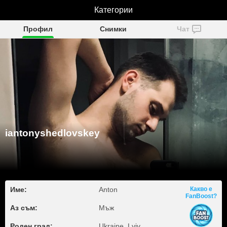
iantonyshedlovskey
Категории
Профил
Снимки
Чат
iantonyshedlovskey
Име:
Anton
Какво е
FanBoost?
Аз съм:
Мъж
Роден град:
Ukraine, Lviv