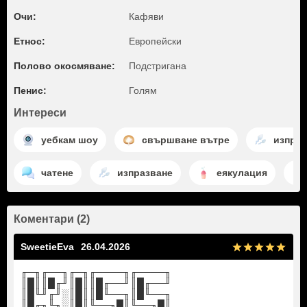
Очи:
Кафяви
Етнос:
Европейски
Полово окосмяване:
Подстригана
Пенис:
Голям
Интереси
уебкам шоу
свършване вътре
изпраз
чатене
изпразване
еякулация
Коментари (2)
SweetieEva
26.04.2026
╓─╖╓──╖╓─╖╓────╖╓────╖
║█║║█╓╜║█║║█╓──╜║█╓──╜
║█╙╜╓╜░║█║║█╙──╖║█╙──╖
║█╓╖╙╖░║█║╙──╖█║╙──╖█║