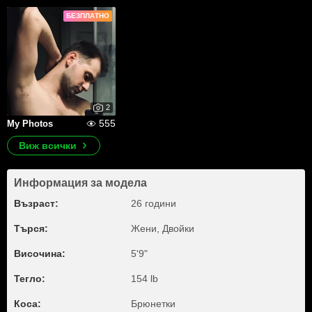
БЕЗПЛАТНО
2
555
My Photos
Виж всички
Информация за модела
Възраст:
26 години
Търся:
Жени, Двойки
Височина:
5'9"
Тегло:
154 lb
Коса:
Брюнетки