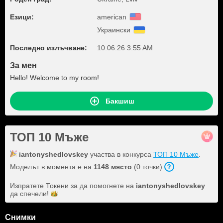
Езици:
american
Украински
Последно излъчване:
10.06.26 3:55 AM
За мен
Hello! Welcome to my room!
Бакшиш
ТОП 10 Мъже
iantonyshedlovskey
участва в конкурса
ТОП 10 Мъже
.
Моделът в момента е на
1148 място
(0 точки).
Изпратете Токени за да помогнете на
iantonyshedlovskey
да
спечели!
Снимки