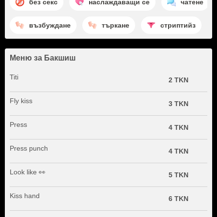
без секс
наслаждаващи се
чатене
възбуждане
търкане
стриптийз
Меню за Бакшиш
Titi
2 TKN
Fly kiss
3 TKN
Press
4 TKN
Press punch
4 TKN
Look like 👀
5 TKN
Kiss hand
6 TKN