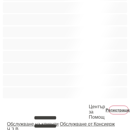
Гейове
Голям пенис
Двойки
Колежани
Космати мъжаги
Мускулести
Най-добри за личен чат
Хетеросексуални
Център
Регистраци
за
Помощ
Oбслужване на клиенти
Обслужване от Консиерж
Ч.З.В