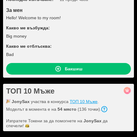
За мен
Hello! Welcome to my room!
Какво ме възбужда:
Big money
Какво ме отблъсква:
Bad
Бакшиш
ТОП 10 Мъже
JonySax
участва в конкурса
ТОП 10 Мъже
.
Моделът в момента е на
54 място
(136 точки).
Изпратете Токени за да помогнете на
JonySax
да
спечели!