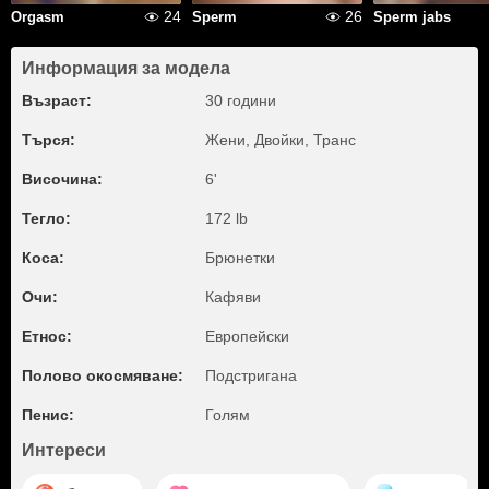
24
26
Orgasm
Sperm
Sperm jabs
Информация за модела
Възраст:
30 години
Търся:
Жени, Двойки, Транс
Височина:
6'
Тегло:
172 lb
Коса:
Брюнетки
Очи:
Кафяви
Етнос:
Европейски
Полово окосмяване:
Подстригана
Пенис:
Голям
Интереси