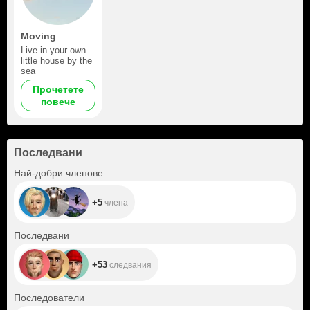
Moving
Live in your own
little house by the
sea
Прочетете
повече
Последвани
+5
Най-добри членове
+5
члена
+53
Последвани
+53
следвания
+752
Последователи