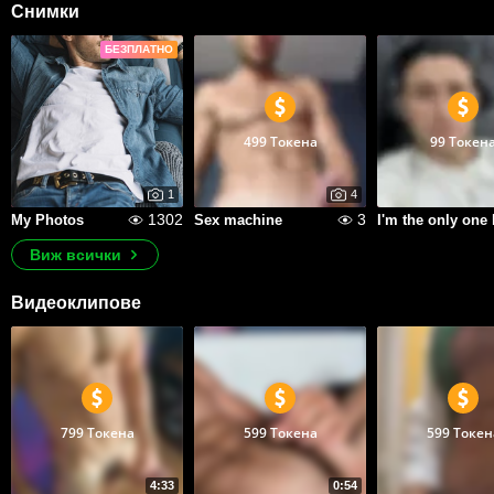
Снимки
БЕЗПЛАТНО
499 Токена
99 Токен
1
4
1302
3
My Photos
Sex machine
Виж всички
Видеоклипове
799 Токена
599 Токена
599 Токен
4:33
0:54