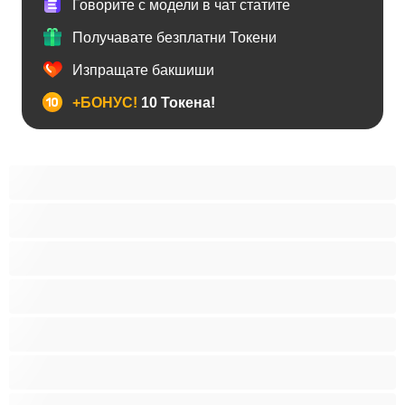
Говорите с модели в чат статите
Получавате безплатни Токени
Изпращате бакшиши
+БОНУС!
10 Токена!
Анален
Бисексуални
Гейове
Голям пенис
Двойки
Колежани
Космати мъжаги