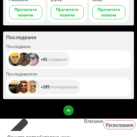
Прочетете
Прочетете
Прочетете
повече
повече
повече
Последвани
+81
Последвани
+81
следвания
+285
Последователи
+285
последователи
Влизане
Регистрация