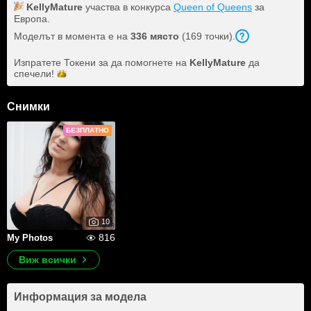
KellyMature
участва в конкурса
Queen of Queens
за
Европа.
Моделът в момента е на
336 място
(169 точки).
Изпратете Токени за да помогнете на
KellyMature
да
спечели!
Снимки
БЕЗПЛАТНО
10
816
My Photos
Виж всички
Информация за модела