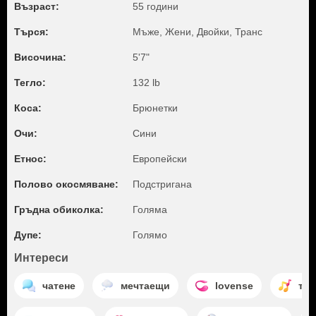
Възраст:
55 години
Търся:
Мъже, Жени, Двойки, Транс
Височина:
5'7"
Тегло:
132 lb
Коса:
Брюнетки
Очи:
Сини
Етнос:
Европейски
Полово окосмяване:
Подстригана
Гръдна обиколка:
Голяма
Дупе:
Голямо
Интереси
чатене
мечтаещи
lovense
та