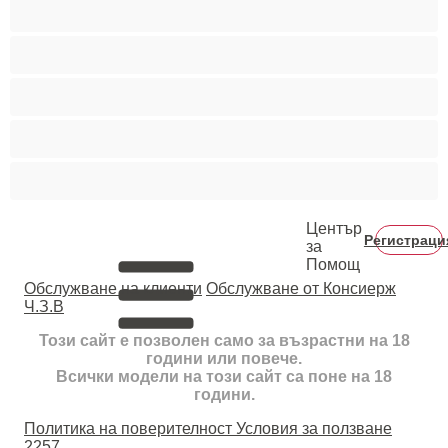
Колежани
Космати мъжаги
Мускулести
Най-добри за личен чат
Хетеросексуални
Център
Регистраци
за
Помощ
Oбслужване на клиенти
Обслужване от Консиерж
Ч.З.В
Този сайт е позволен само за възрастни на 18
години или повече.
Всички модели на този сайт са поне на 18
години.
Политика на поверителност
Условия за ползване
2257