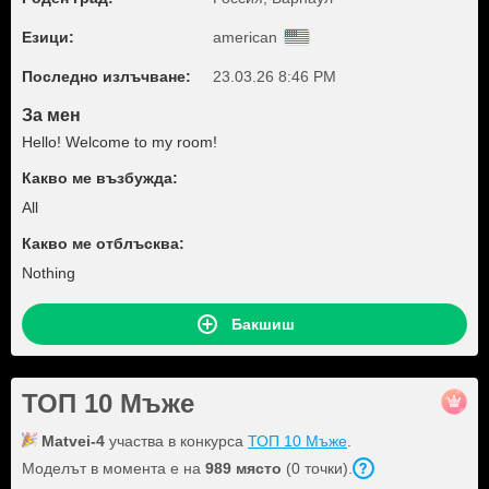
Езици:
american
Последно излъчване:
23.03.26 8:46 PM
За мен
Hello! Welcome to my room!
Какво ме възбужда:
All
Какво ме отблъсква:
Nothing
Бакшиш
ТОП 10 Мъже
Matvei-4
участва в конкурса
ТОП 10 Мъже
.
Моделът в момента е на
989 място
(0 точки).