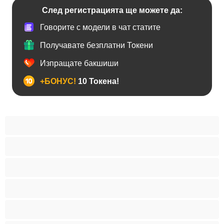
След регистрацията ще можете да:
Говорите с модели в чат статите
Получавате безплатни Токени
Изпращате бакшиши
+БОНУС!
10 Токена!
Анален
Бисексуални
Гейове
Голям пенис
Двойки