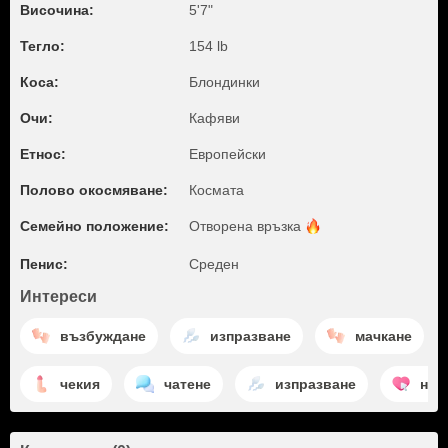
Височина:
5'7"
Тегло:
154 lb
Коса:
Блондинки
Очи:
Кафяви
Етнос:
Европейски
Полово окосмяване:
Космата
Семейно положение:
Отворена
връзка
Пенис:
Среден
Интереси
възбуждане
изпразване
мачкане
чекия
чатене
изпразване
нас