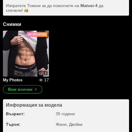
Изпратете Токени за да помогнете на
Matvei-4
да
спечели!
Снимки
БЕЗПЛАТНО
1
17
My Photos
Виж всички
Информация за модела
Възраст:
35 години
Търся:
Жени, Двойки