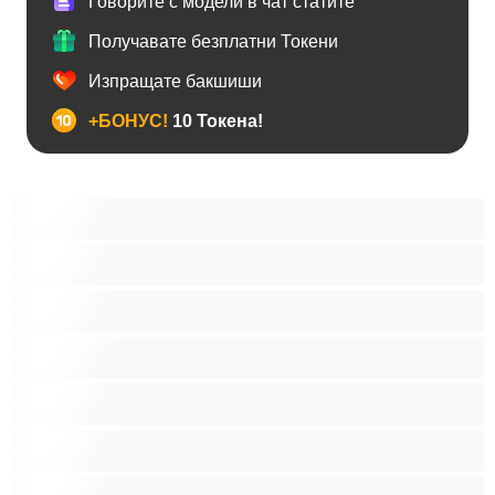
Говорите с модели в чат статите
Получавате безплатни Токени
Изпращате бакшиши
+БОНУС!
10 Токена!
Анален
Бисексуални
Гейове
Голям пенис
Двойки
Колежани
Космати мъжаги