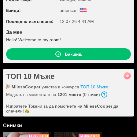
Езици:
american
Последно излъчване:
12.07.26 4:41 AM
За мен
Hello! Welcome to my room!
Бакшиш
ТОП 10 Мъже
MilessCooper
участва в конкурса
ТОП 10 Мъже
.
Моделът в момента е на
1201 място
(0 точки).
Изпратете Токени за да помогнете на
MilessCooper
да
спечели!
Снимки
БЕЗПЛАТНО
БЕЗПЛАТНО