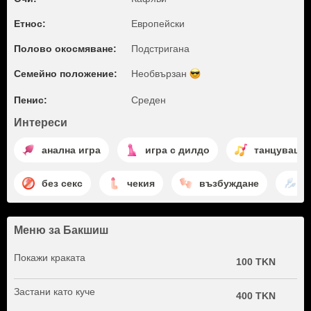
Етнос:
Европейски
Полово окосмяване:
Подстригана
Семейно положение:
Необвързан
Пенис:
Среден
Интереси
анална игра
игра с дилдо
танцуваща
без секс
чекия
възбуждане
и
Меню за Бакшиш
Покажи краката
100 TKN
Застани като куче
400 TKN