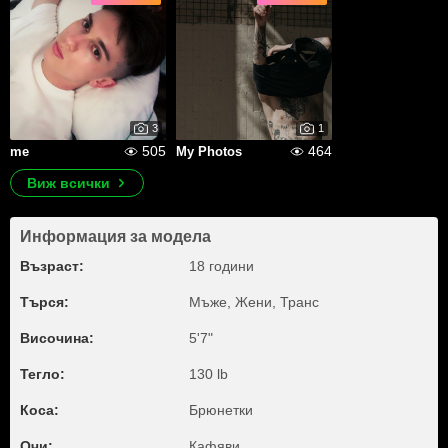
3
1
505
464
me
My Photos
Виж всички
Информация за модела
Възраст:
18 години
Търся:
Мъже, Жени, Транс
Височина:
5'7"
Тегло:
130 lb
Коса:
Брюнетки
Очи:
Кафяви