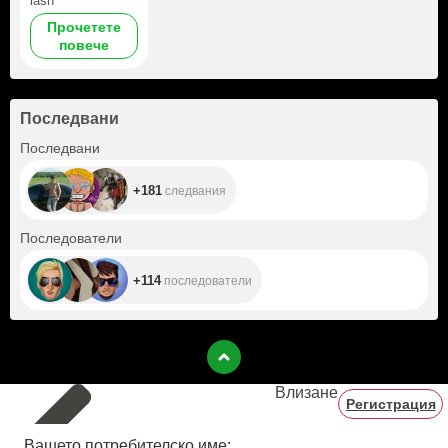
lash
Прочетете
повече
Последвани
+181
Последвани
+181
следвания
+114
Последователи
+114
последователи
Влизане
Регистрация
Вашето потребителско име: