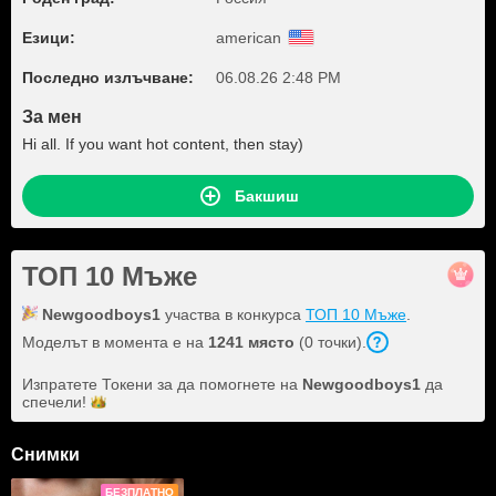
Езици:
american
Последно излъчване:
06.08.26 2:48 PM
За мен
Hi all. If you want hot content, then stay)
Бакшиш
ТОП 10 Мъже
Newgoodboys1
участва в конкурса
ТОП 10 Мъже
.
Моделът в момента е на
1241 място
(0 точки).
Изпратете Токени за да помогнете на
Newgoodboys1
да
спечели!
Снимки
БЕЗПЛАТНО