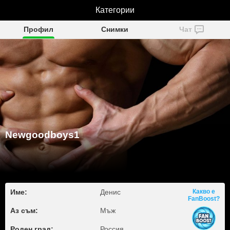
Newgoodboys1
Категории
Профил
Снимки
Чат
Newgoodboys1
Име:
Денис
Какво е
FanBoost?
Аз съм:
Мъж
Роден град:
Россия