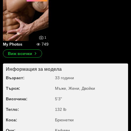
1
749
My Photos
Виж всички
Информация за модела
Възраст:
33 години
Търся:
Мъже, Жени, Двойки
Височина:
5'3"
Тегло:
132 lb
Коса:
Брюнетки
Очи:
Кафяви