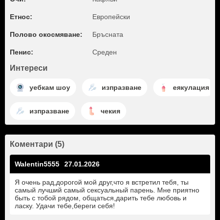
Етнос:
Европейски
Полово окосмяване:
Бръсната
Пенис:
Среден
Интереси
уебкам шоу
изпразване
еякулация
изпразване
чекия
Коментари (5)
Walentin5555
27.01.2026
Я очень рад,дорогой мой друг,что я встретил тебя, ты
самый лучший самый сексуальный парень. Мне приятно
быть с тобой рядом, общаться,дарить тебе любовь и
ласку. Удачи тебе,береги себя!