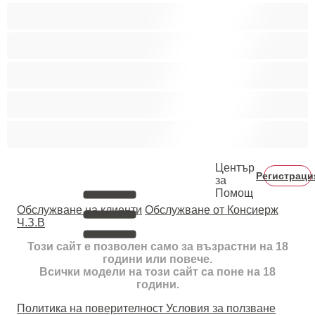
Колежани
Космати мъжаги
Мускулести
Най-добри за личен чат
Хетеросексуални
Център
Регистраци
за
Помощ
Oбслужване на клиенти
Обслужване от Консиерж
Ч.З.В
Този сайт е позволен само за възрастни на 18
години или повече.
Всички модели на този сайт са поне на 18
години.
Политика на поверителност
Условия за ползване