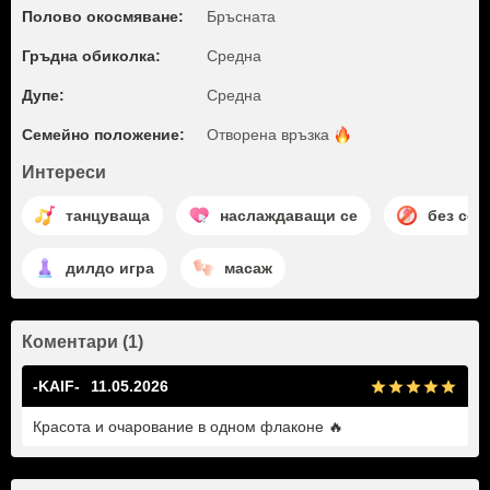
Полово окосмяване:
Бръсната
Гръдна обиколка:
Среднa
Дупе:
Среднa
Семейно положение:
Отворена
връзка
Интереси
танцуваща
наслаждаващи се
без сек
дилдо игра
масаж
Коментари (1)
-KAIF-
11.05.2026
Красота и очарование в одном флаконе 🔥