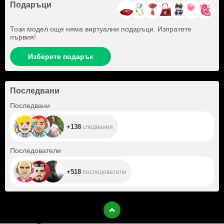
Подаръци
Този модел още няма виртуални подаръци. Изпратете
първия!
Изберете подарък
Последвани
+138
Последвани
+138
следвания
+518
Последователи
+518
последователи