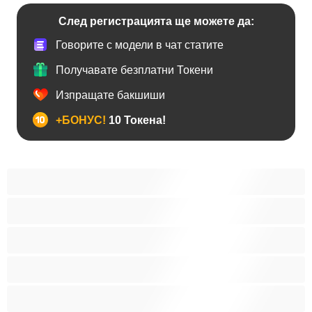
След регистрацията ще можете да:
Говорите с модели в чат статите
Получавате безплатни Токени
Изпращате бакшиши
+БОНУС!
10 Токена!
Анален
Бисексуални
Гейове
Голям пенис
Двойки