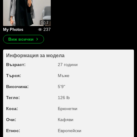
2
237
My Photos
Виж всички
Информация за модела
Възраст:
27 години
Търся:
Мъже
Височина:
5'9"
Тегло:
126 lb
Коса:
Брюнетки
Очи:
Кафяви
Етнос:
Европейски