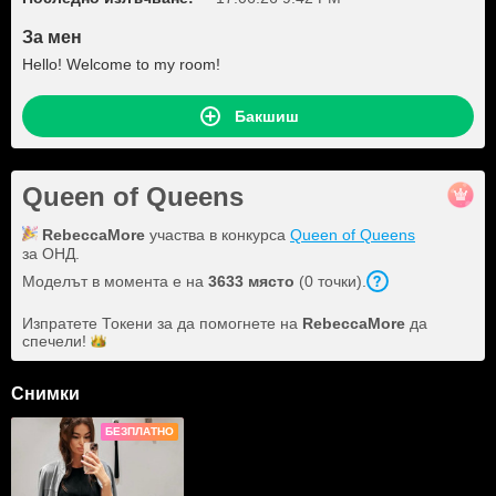
За мен
Hello! Welcome to my room!
Бакшиш
Queen of Queens
RebeccaMore
участва в конкурса
Queen of Queens
за ОНД.
Моделът в момента е на
3633 място
(0 точки).
Изпратете Токени за да помогнете на
RebeccaMore
да
спечели!
Снимки
БЕЗПЛАТНО