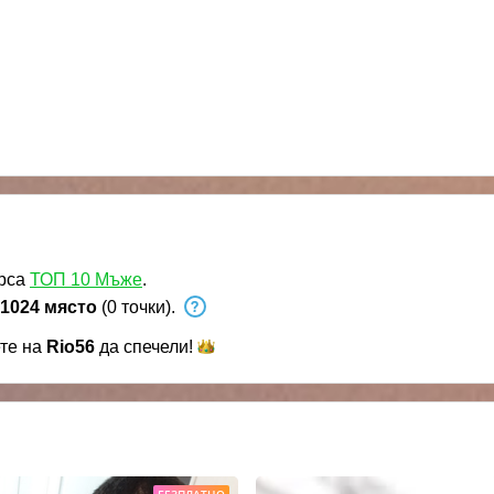
урса
ТОП 10 Мъже
.
1024 място
(0 точки).
ете на
Rio56
да
спечели!