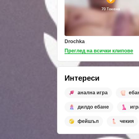
70 Токена
Drochka
Преглед на всички клипове
Интереси
анална игра
еба
дилдо ебане
игр
фейшъл
чекия