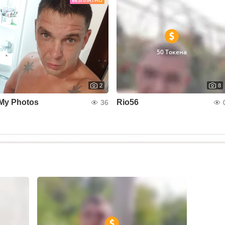
БЕЗПЛАТНО
50 Токена
2
8
My Photos
Rio56
36