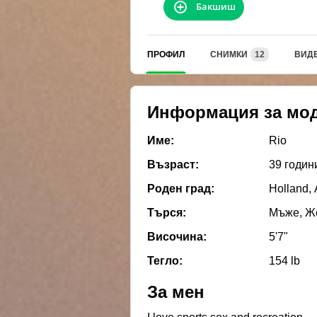
Бакшиш
ПРОФИЛ
СНИМКИ
12
ВИД
Информация за мо
Име:
Rio
Възраст:
39 годин
Роден град:
Holland,
Търся:
Мъже, Же
Височина:
5'7"
Тегло:
154 lb
За мен