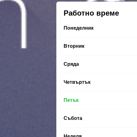
Работно време
Понеделник
Вторник
Сряда
Четвъртък
Петък
Събота
Неделя