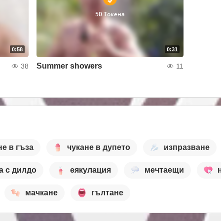
50 Токена
0:58
0:31
Summer showers
38
11
не в гъза
чукане в дупето
изпразване
а с дилдо
еякулация
мечтаещи
мачкане
гълтане