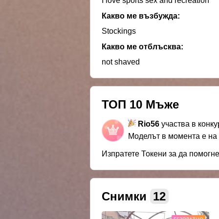
I love sports sex and recreation
Какво ме възбужда:
Stockings
Какво ме отблъсква:
not shaved
ТОП 10 Мъже
Rio56
участва в конк
Моделът в момента е на
Изпратете Токени за да помогн
Снимки
12