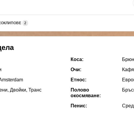
ЕОКЛИПОВЕ
2
дела
Коса:
Брюн
и
Очи:
Кафя
 Amsterdam
Етнос:
Евро
ни, Двойки, Транс
Полово
Бръс
окосмяване:
Пенис:
Сред