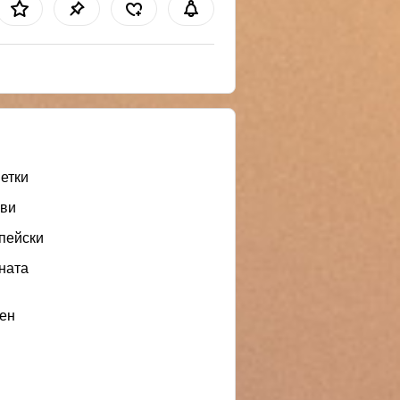
етки
ви
пейски
ната
ен