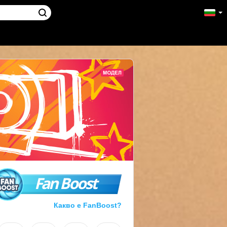
Fan Boost
Какво е FanBoost?