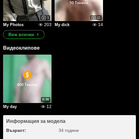
50 Токена
1
11
203
14
My Photos
My dick
Виж всички
Видеоклипове
400 Токена
0:30
12
My day
Информация за модела
Възраст:
34 години