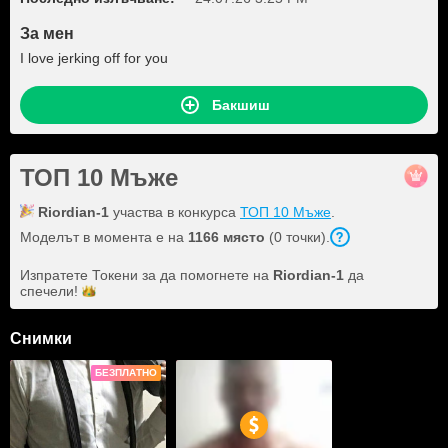
За мен
I love jerking off for you
Бакшиш
ТОП 10 Мъже
Riordian-1
участва в конкурса
ТОП 10 Мъже
.
Моделът в момента е на
1166 място
(0 точки).
Изпратете Токени за да помогнете на
Riordian-1
да
спечели!
Снимки
БЕЗПЛАТНО