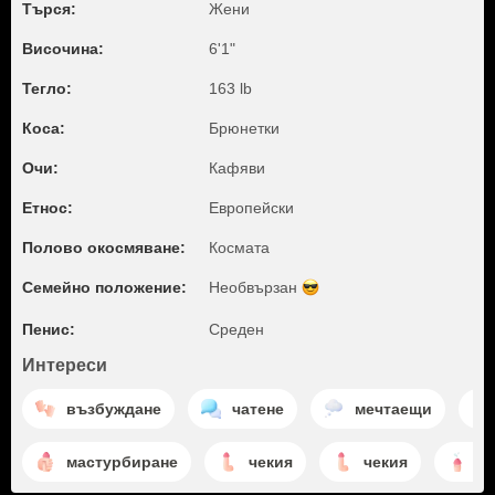
Търся:
Жени
Височина:
6'1"
Тегло:
163 lb
Коса:
Брюнетки
Очи:
Кафяви
Етнос:
Европейски
Полово окосмяване:
Космата
Семейно положение:
Необвързан
Пенис:
Среден
Интереси
възбуждане
чатене
мечтаещи
мастурбиране
чекия
чекия
е