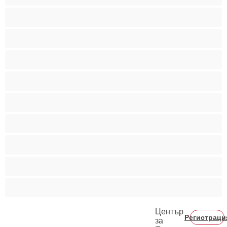
Бисексуални
Гейове
Голям пенис
Двойки
Колежани
Космати мъжаги
Мускулести
Най-добри за личен чат
Хетеросексуални
Център
Регистраци
за