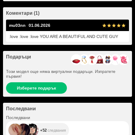
Коментари (1)
mu03nn
01.06.2026
:love :love :love YOU ARE A BEAUTIFUL AND CUTE GUY
Подаръци
Този модел още няма виртуални подаръци. Изпратете
първия!
Изберете подарък
Последвани
+52
Последвани
+52
следвания