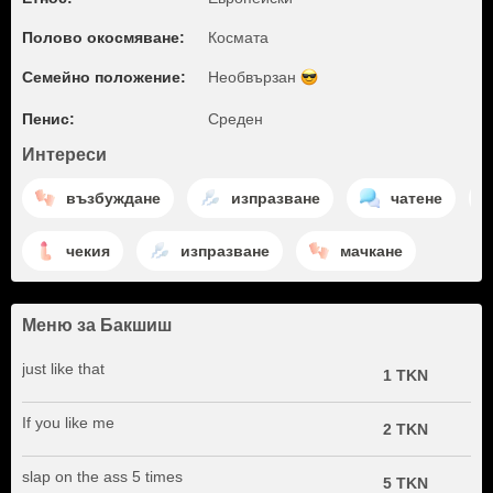
Полово окосмяване:
Космата
Семейно положение:
Необвързан
Пенис:
Среден
Интереси
възбуждане
изпразване
чатене
чекия
изпразване
мачкане
Меню за Бакшиш
just like that
1 TKN
If you like me
2 TKN
slap on the ass 5 times
5 TKN