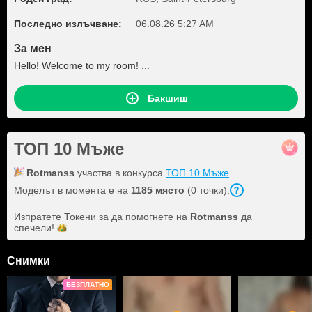
Последно излъчване:
06.08.26 5:27 AM
За мен
Hello! Welcome to my room! ...
Бакшиш
ТОП 10 Мъже
Rotmanss
участва в конкурса
ТОП 10 Мъже
.
Моделът в момента е на
1185 място
(0 точки).
Изпратете Токени за да помогнете на
Rotmanss
да
спечели!
Снимки
БЕЗПЛАТНО