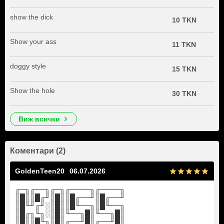
show the dick
10 TKN
Show your ass
11 TKN
doggy style
15 TKN
Show the hole
30 TKN
виж всички
Коментари (2)
GoldenTeen20
06.07.2026
╓─╖╓──╖╓─╖╓────╖╓────╖
║█║║█╓╜║█║║█╓──╜║█╓──╜
║█╙╜╓╜░║█║║█╙──╖║█╙──╖
║█╓╖╙╖░║█║╙──╖█║╙──╖█║
║█║║█╙╖║█║╓──╜█║╓──╜█║