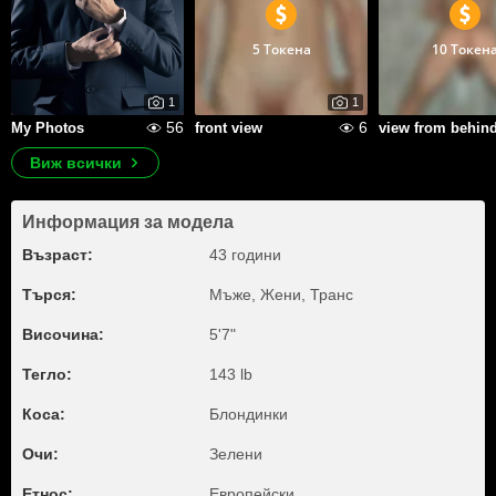
5 Токена
10 Токен
1
1
56
6
My Photos
front view
view from behin
Виж всички
Информация за модела
Възраст:
43 години
Търся:
Мъже, Жени, Транс
Височина:
5'7"
Тегло:
143 lb
Коса:
Блондинки
Очи:
Зелени
Етнос:
Европейски