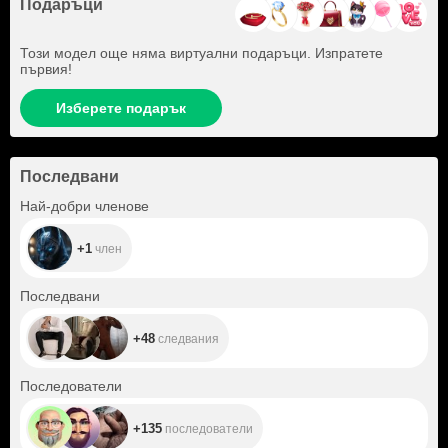
Подаръци
Този модел още няма виртуални подаръци. Изпратете
първия!
Изберете подарък
Последвани
+1
Най-добри членове
+1
член
+48
Последвани
+48
следвания
+135
Последователи
+135
последователи