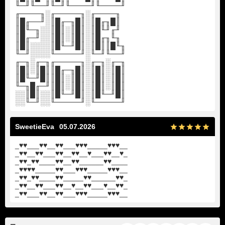
╙─╜╙──╜╙─╜╙────╜╙────╜
╓────╖░╓─────╖░╓────╖
║█╓──╜░║█╓─╖█║░║█╓╖█║
║█╙─╖░░║█║░║█║░║█╙╜╓╜
║█╓─╜░░║█║░║█║░║█╓╖╙╖
║█║░░░░║█╙─╜█║░║█║║█╙╖
╙─╜░░░░╙─────╜░╙─╜╙──╜
╓─╖░╓─╖╓─────╖░╓─╖░╓─╖
║█║░║█║║█╓─╖█║░║█║░║█║
║█╙─╜█║║█║░║█║░║█║░║█║
╙─╖█╓─╜║█║░║█║░║█║░║█║
░░║█║░░║█╙─╜█║░║█╙─╜█║
░░╙─╜░░╙─────╜░╙─────╜
SweetieEva
05.07.2026
_♥♥___♥♥__♥♥___♥♥♥_____♥♥♥__
_♥♥__♥♥___♥♥__♥♥__♥___♥♥__♥_
_♥♥_♥♥____♥♥__♥♥______♥♥____
_♥♥♥♥_____♥♥___♥♥♥_____♥♥♥__
_♥♥_♥♥____♥♥_____♥♥______♥♥_
_♥♥__♥♥___♥♥__♥__♥♥___♥__♥♥_
_♥♥___♥♥__♥♥___♥♥♥_____♥♥♥__