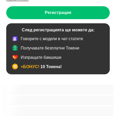
Регистрация
След регистрацията ще можете да:
Говорите с модели в чат статите
Получавате безплатни Токени
Изпращате бакшиши
+БОНУС!
10 Токена!
Анален
Бисексуални
Гейове