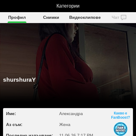
shurshuraY
Категории
Профил
Снимки
Видеоклипове
Чат
shurshuraY
Име:
Александра
Какво е
FanBoost?
Аз съм:
Жена
Последно излъчване:
11.06.26 7:17 PM