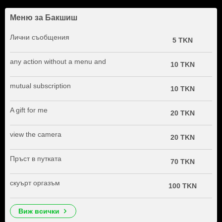
Меню за Бакшиш
Лични съобщения
5 TKN
any action without a menu and
10 TKN
mutual subscription
10 TKN
A gift for me
20 TKN
view the camera
20 TKN
Пръст в путката
70 TKN
скуърт оргазъм
100 TKN
виж всички