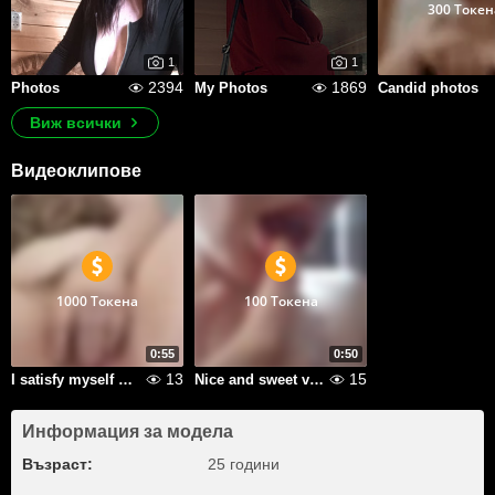
300 Токен
1
1
2394
1869
Photos
My Photos
Candid photos
Виж всички
Видеоклипове
1000 Токена
100 Токена
0:55
0:50
13
15
I satisfy myself with my fingers
Nice and sweet video just like me
Информация за модела
Възраст:
25 години