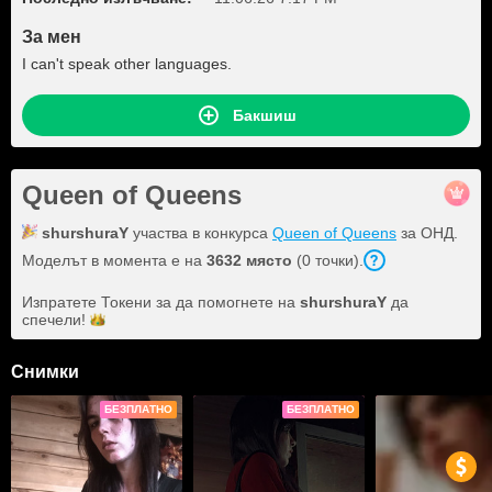
За мен
I can't speak other languages.
Бакшиш
Queen of Queens
shurshuraY
участва в конкурса
Queen of Queens
за ОНД.
Моделът в момента е на
3632 място
(0 точки).
Изпратете Токени за да помогнете на
shurshuraY
да
спечели!
Снимки
БЕЗПЛАТНО
БЕЗПЛАТНО