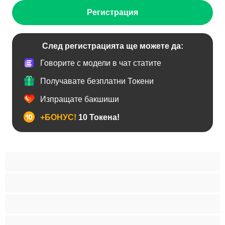
Регистрация
След регистрацията ще можете да:
Говорите с модели в чат статите
Получавате безплатни Токени
Изпращате бакшиши
+БОНУС!
10 Токена!
Анален
Бисексуални
Гейове
Голям пенис