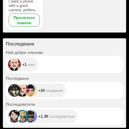
good camera.
I want a phone
with a good
camera, preferably
an iPhone 12.
Прочетете
повече
Последвани
+1
Най-добри членове
+1
член
+24
Последвани
+24
следвания
+1.3K
Последователи
+1.3K
последователи