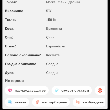
Търся:
Мъже, Жени, Двойки
Височина:
5'3"
Тегло:
159 lb
Коса:
Брюнетки
Очи:
Сини
Етнос:
Европейски
Полово окосмяване:
Космата
Гръдна обиколка:
Среднa
Дупе:
Среднa
Интереси
наслаждаващи се
скуърт оргазъм
бе
чатене
мастурбиране
възбуждане