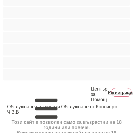
Двойки
Колежани
Космати мъжаги
Мускулести
Най-добри за личен чат
Хетеросексуални
Център
Регистраци
за
Помощ
Oбслужване на клиенти
Обслужване от Консиерж
Ч.З.В
Този сайт е позволен само за възрастни на 18
години или повече.
Всички модели на този сайт са поне на 18