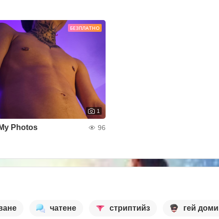
БЕЗПЛАТНО
1
My Photos
96
ване
чатене
стриптийз
гей дом