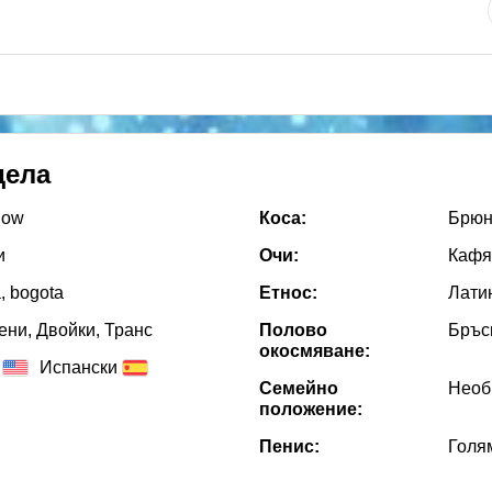
дела
now
Коса:
Брюн
и
Очи:
Кафя
, bogota
Етнос:
Лати
ни, Двойки, Транс
Полово
Бръс
окосмяване:
Испански
Семейно
Необ
положение:
Пенис:
Голя