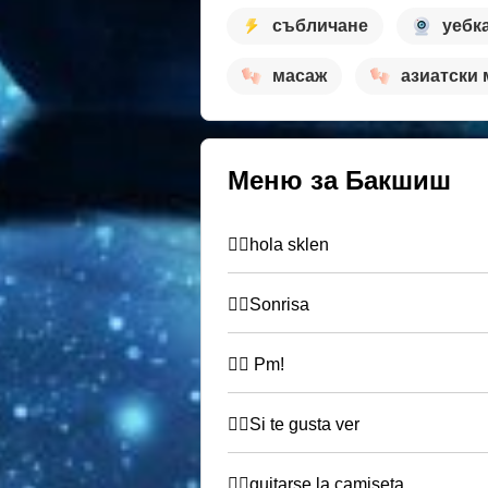
събличане
уебк
масаж
азиатски
Меню за Бакшиш
❤️‍🔥hola sklen
❤️‍🔥Sonrisa
❤️‍🔥 Pm!
❤️‍🔥Si te gusta ver
❤️‍🔥quitarse la camiseta