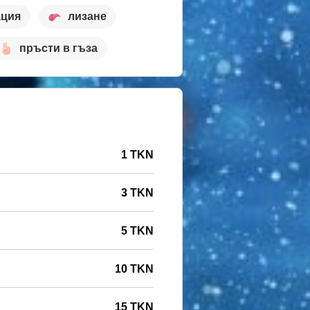
ация
лизане
пръсти в гъза
1 TKN
3 TKN
5 TKN
10 TKN
15 TKN