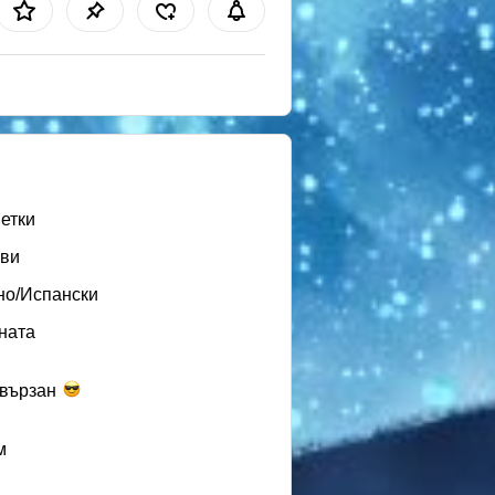
етки
ви
но/Испански
ната
вързан
м