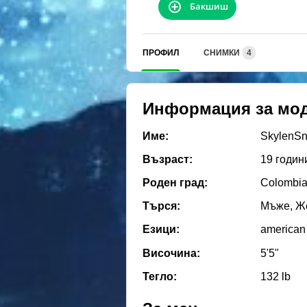
Бакшиш
ПРОФИЛ
СНИМКИ
4
Информация за мо
Име:
SkylenS
Възраст:
19 годин
Роден град:
Colombia
Търся:
Мъже, Же
Езици:
american
Височина:
5'5"
Тегло:
132 lb