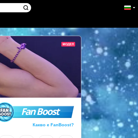
Fan Boost
Какво е FanBoost?