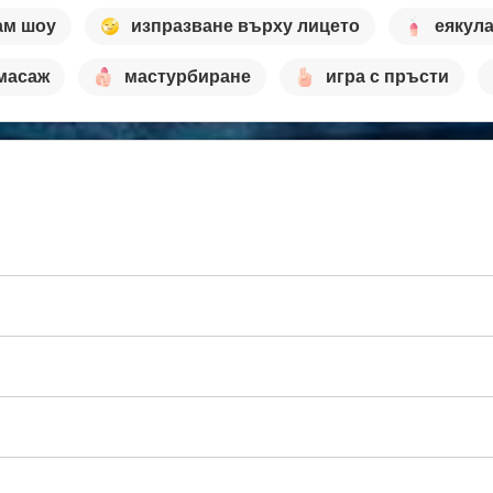
ам шоу
изпразване върху лицето
еякул
 масаж
мастурбиране
игра с пръсти