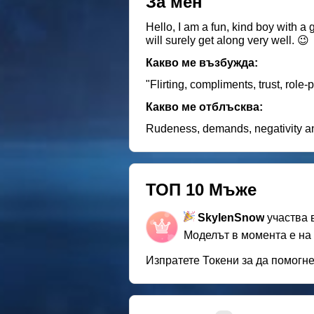
За мен
Hello, I am a fun, kind boy with a
will surely get along very well. 😉
Какво ме възбужда:
"Flirting, compliments, trust, rol
Какво ме отблъсква:
Rudeness, demands, negativity a
ТОП 10 Мъже
SkylenSnow
участва 
Моделът в момента е на
Изпратете Токени за да помогн