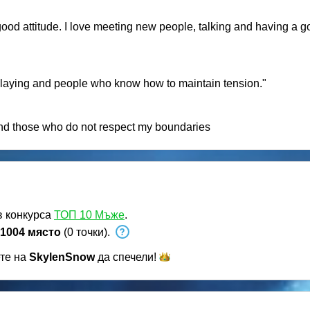
 good attitude. I love meeting new people, talking and having a go
e-playing and people who know how to maintain tension."
nd those who do not respect my boundaries
в конкурса
ТОП 10 Мъже
.
1004 място
(0 точки).
ете на
SkylenSnow
да
спечели!