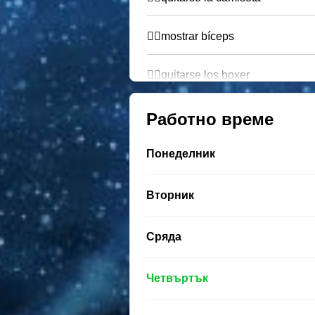
❤️‍🔥mostrar bíceps
❤️‍🔥quitarse los boxer
Работно време
Понеделник
Вторник
Сряда
Четвъртък