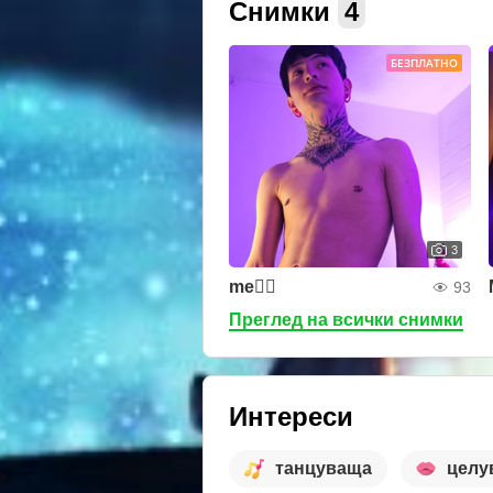
Снимки
4
БЕЗПЛАТНО
3
me❤️‍🔥
93
Преглед на всички снимки
Интереси
танцуваща
целу