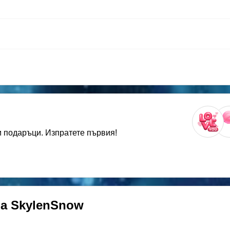
 подаръци. Изпратете първия!
на
SkylenSnow