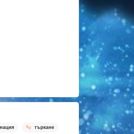
инация
търкане