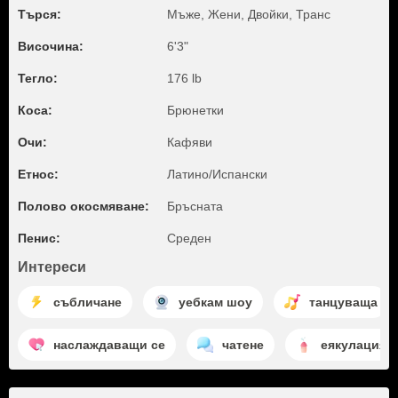
Търся:
Мъже, Жени, Двойки, Транс
Височина:
6'3"
Тегло:
176 lb
Коса:
Брюнетки
Очи:
Кафяви
Етнос:
Латино/Испански
Полово окосмяване:
Бръсната
Пенис:
Среден
Интереси
събличане
уебкам шоу
танцуваща
наслаждаващи се
чатене
еякулация