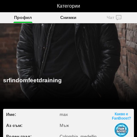
srfindomfeetdraining
Категории
Профил
Снимки
Чат
srfindomfeetdraining
Име:
max
Какво е
FanBoost?
Аз съм:
Мъж
Роден град:
Colombia, medellin