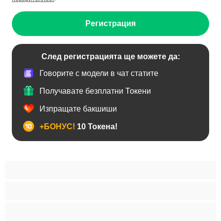
Регистрация
След регистрацията ще можете да:
Говорите с модели в чат статите
Получавате безплатни Токени
Изпращате бакшиши
+БОНУС!
10 Токена!
Анален
Бисексуални
Гейове