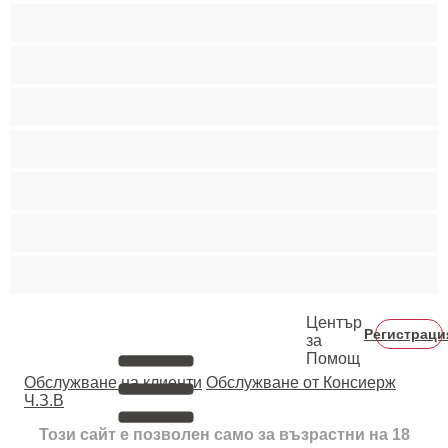
Голям пенис
Двойки
Колежани
Космати мъжаги
Мускулести
Най-добри за личен чат
Хетеросексуални
Център
Регистраци
за
Помощ
Oбслужване на клиенти
Обслужване от Консиерж
Ч.З.В
Този сайт е позволен само за възрастни на 18