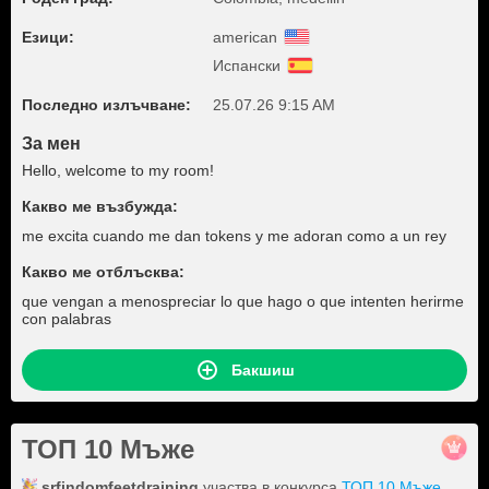
Езици:
american
Испански
Последно излъчване:
25.07.26 9:15 AM
За мен
Hello, welcome to my room!
Какво ме възбужда:
me excita cuando me dan tokens y me adoran como a un rey
Какво ме отблъсква:
que vengan a menospreciar lo que hago o que intenten herirme
con palabras
Бакшиш
ТОП 10 Мъже
srfindomfeetdraining
участва в конкурса
ТОП 10 Мъже
.