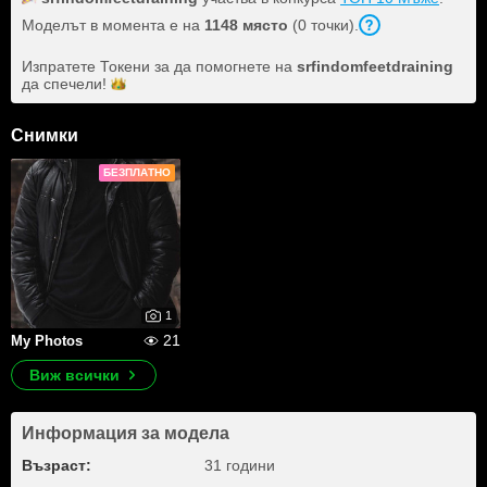
Моделът в момента е на
1148 място
(0 точки).
Изпратете Токени за да помогнете на
srfindomfeetdraining
да
спечели!
Снимки
БЕЗПЛАТНО
1
21
My Photos
Виж всички
Информация за модела
Възраст:
31 години