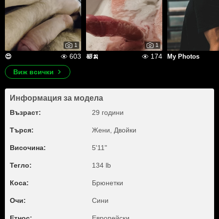
1
1
603
174
😍
🛀🍌
My Photos
Виж всички
Информация за модела
Възраст:
29 години
Търся:
Жени, Двойки
Височина:
5'11"
Тегло:
134 lb
Коса:
Брюнетки
Очи:
Сини
Етнос:
Европейски