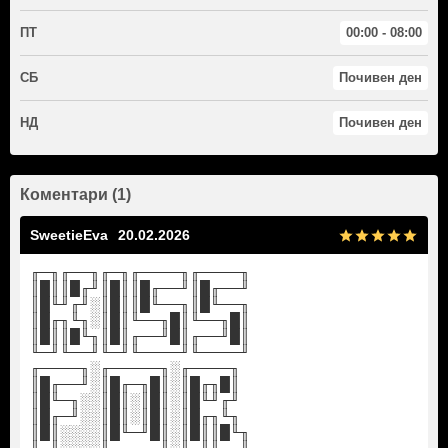
ПТ
00:00 - 08:00
СБ
Почивен ден
НД
Почивен ден
Коментари (1)
SweetieEva
20.02.2026
╓─╖╓──╖╓─╖╓────╖╓────╖
║█║║█╓╜║█║║█╓──╜║█╓──╜
║█╙╜╓╜░║█║║█╙──╖║█╙──╖
║█╓╖╙╖░║█║╙──╖█║╙──╖█║
║█║║█╙╖║█║╓──╜█║╓──╜█║
╙─╜╙──╜╙─╜╙────╜╙────╜
╓────╖░╓─────╖░╓────╖
║█╓──╜░║█╓─╖█║░║█╓╖█║
║█╙─╖░░║█║░║█║░║█╙╜╓╜
║█╓─╜░░║█║░║█║░║█╓╖╙╖
║█║░░░░║█╙─╜█║░║█║║█╙╖