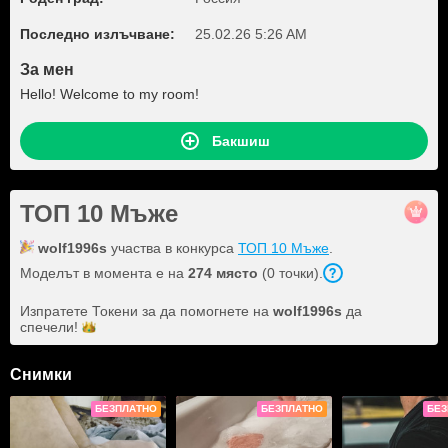
Последно излъчване:
25.02.26 5:26 AM
За мен
Hello! Welcome to my room!
Бакшиш
ТОП 10 Мъже
wolf1996s
участва в конкурса
ТОП 10 Мъже
.
Моделът в момента е на
274 място
(0 точки).
Изпратете Токени за да помогнете на
wolf1996s
да
спечели!
Снимки
БЕЗПЛАТНО
БЕЗПЛАТНО
БЕЗ