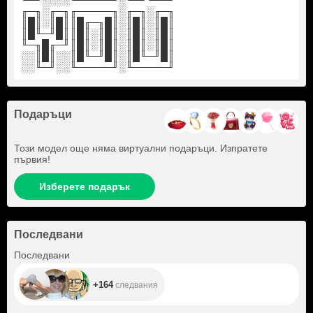
╙─╜░░░░╙─────╜░╙─╜╙──╜
╓─╖░╓─╖╓─────╖░╓─╖░╓─╖
║█║░║█║║█╓─╖█║░║█║░║█║
║█╙─╜█║║█║░║█║░║█║░║█║
╙─╖█╓─╜║█║░║█║░║█║░║█║
░░║█║░░║█╙─╜█║░║█╙─╜█║
░░╙─╜░░╙─────╜░╙─────╜
Подаръци
Този модел още няма виртуални подаръци. Изпратете
първия!
Изберете подарък
Последвани
+164
Последвани
+164
следвания