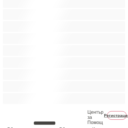
Гейове
Голям пенис
Двойки
Колежани
Космати мъжаги
Мускулести
Най-добри за личен чат
Хетеросексуални
Център
Регистраци
за
Помощ